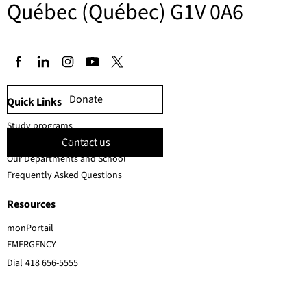
Québec (Québec) G1V 0A6
Donate
Quick Links
Study programs
Contact us
Faculty members
Our Departments and School
Frequently Asked Questions
Resources
monPortail
EMERGENCY
Dial
418 656-5555